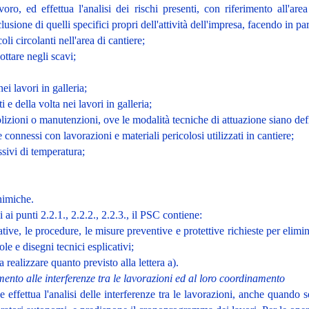
avoro, ed effettua l'analisi dei rischi presenti, con riferimento all'are
lusione di quelli specifici propri dell'attività dell'impresa, facendo in pa
oli circolanti nell'area di cantiere;
ottare negli scavi;
nei lavori in galleria;
ti e della volta nei lavori in galleria;
olizioni o manutenzioni, ove le modalità tecniche di attuazione siano defi
e connessi con lavorazioni e materiali pericolosi utilizzati in cantiere;
ssivi di temperatura;
chimiche.
 ai punti 2.2.1., 2.2.2., 2.2.3., il PSC contiene:
ative, le procedure, le misure preventive e protettive richieste per elimi
e e disegni tecnici esplicativi;
 realizzare quanto previsto alla lettera a).
mento alle interferenze tra le lavorazioni ed al loro coordinamento
e effettua l'analisi delle interferenze tra le lavorazioni, anche quando