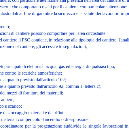
cantiere, con particolare attenzione alla presenza nell'area del cantiere di
 esterni che comportano rischi per il cantiere, con particolare attenzione:
utostradali al fine di garantire la sicurezza e la salute dei lavoratori imp
mento;
razioni di cantiere possono comportare per l'area circostante.
l cantiere il PSC contiene, in relazione alla tipologia del cantiere, l'anal
inzione del cantiere, gli accessi e le segnalazioni;
;
ti principali di elettricità, acqua, gas ed energia di qualsiasi tipo;
ione contro le scariche atmosferiche;
ne a quanto previsto dall'articolo 102;
ne a quanto previsto dall'articolo 92, comma 1, lettera c);
dei mezzi di fornitura dei materiali;
cantiere;
co e scarico;
 di stoccaggio materiali e dei rifiuti;
i materiali con pericolo d'incendio o di esplosione.
il coordinatore per la progettazione suddivide le singole lavorazioni i