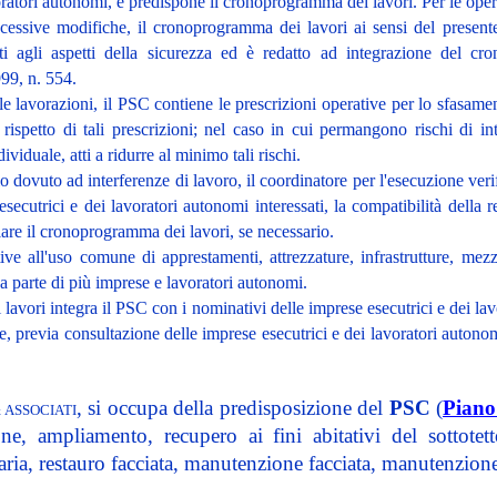
oratori autonomi, e predispone il cronoprogramma dei lavori. Per le oper
cessive modifiche, il cronoprogramma dei lavori ai sensi del present
ti agli aspetti della sicurezza ed è redatto ad integrazione del cr
999, n. 554.
a le lavorazioni, il PSC contiene le prescrizioni operative per lo sfasam
l rispetto di tali prescrizioni; nel caso in cui permangono rischi di i
dividuale, atti a ridurre al minimo tali rischi.
io dovuto ad interferenze di lavoro, il coordinatore per l'esecuzione ver
 esecutrici e dei lavoratori autonomi interessati, la compatibilità della
lare il cronoprogramma dei lavori, se necessario.
ve all'uso comune di apprestamenti, attrezzature, infrastrutture, mezzi
a parte di più imprese e lavoratori autonomi.
i lavori integra il PSC con i nominativi delle imprese esecutrici e dei la
e, previa consultazione delle imprese esecutrici e dei lavoratori autonomi
,
si occupa della predisposizione del
PSC
(
Piano
 ASSOCIATI
one, ampliamento, recupero ai fini abitativi del sottotet
ria, restauro facciata, manutenzione facciata, manutenzione 