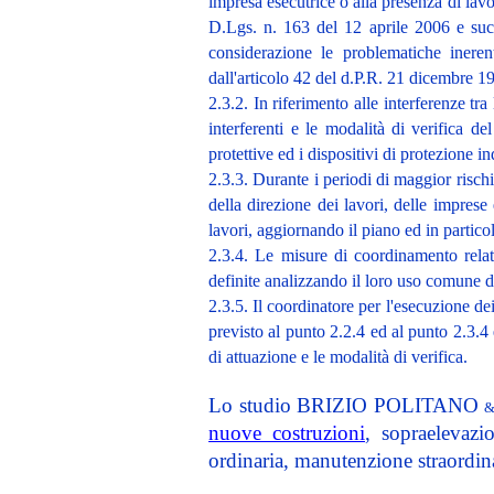
impresa esecutrice o alla presenza di lav
D.Lgs. n. 163 del 12 aprile 2006 e suc
considerazione le problematiche ineren
dall'articolo 42 del d.P.R. 21 dicembre 1
2.3.2. In riferimento alle interferenze tr
interferenti e le modalità di verifica de
protettive ed i dispositivi di protezione in
2.3.3. Durante i periodi di maggior risch
della direzione dei lavori, delle imprese
lavori, aggiornando il piano ed in partico
2.3.4. Le misure di coordinamento relati
definite analizzando il loro uso comune d
2.3.5. Il coordinatore per l'esecuzione de
previsto al punto 2.2.4 ed al punto 2.3.4 
di attuazione e le modalità di verifica.
Lo studio
BRIZIO POLITANO
&
nuove costruzioni
, sopraelevazi
ordinaria, manutenzione straordina