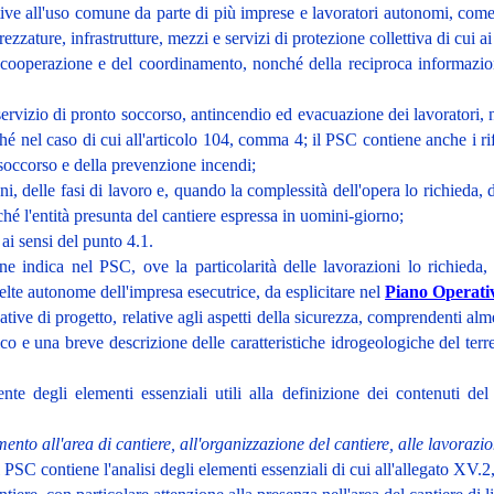
ive all'uso comune da parte di più imprese e lavoratori autonomi, come s
rezzature, infrastrutture, mezzi e servizi di protezione collettiva di cui ai
 cooperazione e del coordinamento, nonché della reciproca informazione,
servizio di pronto soccorso, antincendio ed evacuazione dei lavoratori, ne
nel caso di cui all'articolo 104, comma 4; il PSC contiene anche i rifer
o soccorso e della prevenzione incendi;
oni, delle fasi di lavoro e, quando la complessità dell'opera lo richieda, 
é l'entità presunta del cantiere espressa in uomini-giorno;
, ai sensi del punto 4.1.
one indica nel PSC, ove la particolarità delle lavorazioni lo richieda
elte autonome dell'impresa esecutrice, da esplicitare nel
Piano Operativ
ative di progetto, relative agli aspetti della sicurezza, comprendenti alm
rico e una breve descrizione delle caratteristiche idrogeologiche del terre
nte degli elementi essenziali utili alla definizione dei contenuti de
ento all'area di cantiere, all'organizzazione del cantiere, alle lavorazio
il PSC contiene l'analisi degli elementi essenziali di cui all'allegato XV.2