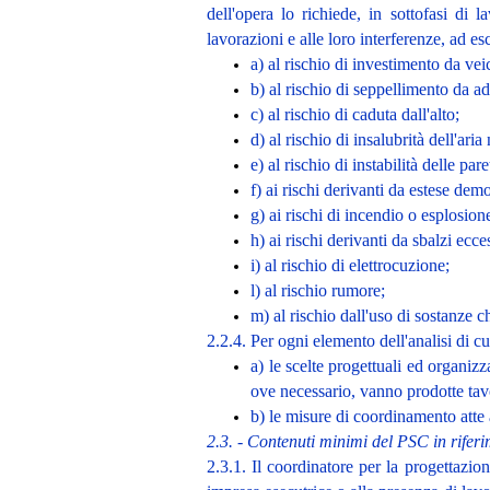
dell'opera lo richiede, in sottofasi di l
lavorazioni e alle loro interferenze, ad esc
a) al rischio di investimento da veic
b) al rischio di seppellimento da ad
c) al rischio di caduta dall'alto;
d) al rischio di insalubrità dell'aria 
e) al rischio di instabilità delle pare
f) ai rischi derivanti da estese dem
g) ai rischi di incendio o esplosion
h) ai rischi derivanti da sbalzi ecce
i) al rischio di elettrocuzione;
l) al rischio rumore;
m) al rischio dall'uso di sostanze 
2.2.4. Per ogni elemento dell'analisi di cui
a) le scelte progettuali ed organizz
ove necessario, vanno prodotte tavol
b) le misure di coordinamento atte a
2.3. - Contenuti minimi del PSC in riferi
2.3.1. Il coordinatore per la progettazion