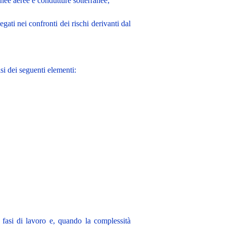
 linee aeree e condutture sotterranee;
iegati nei confronti dei rischi derivanti dal
isi dei seguenti elementi:
n fasi di lavoro e, quando la complessità