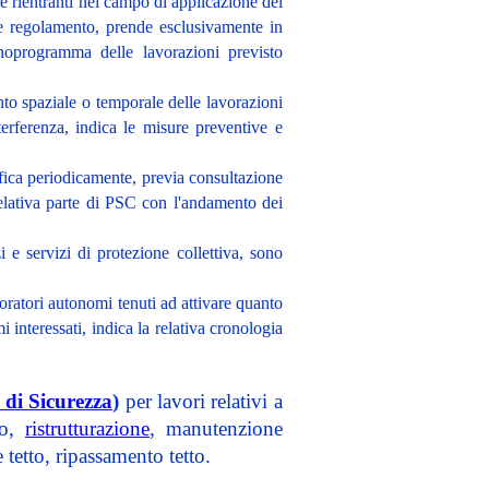
e rientranti nel campo di applicazione del
e regolamento, prende esclusivamente in
onoprogramma delle lavorazioni previsto
ento spaziale o temporale delle lavorazioni
nterferenza, indica le misure preventive e
ifica periodicamente, previa consultazione
 relativa parte di PSC con l'andamento dei
 e servizi di protezione collettiva, sono
voratori autonomi tenuti ad attivare quanto
 interessati, indica la relativa cronologia
 di Sicurezza
)
per lavori relativi a
to,
ristrutturazione
, manutenzione
tetto, ripassamento tetto.