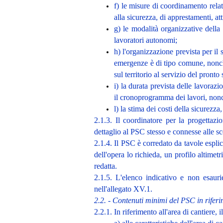
f) le misure di coordinamento relat
alla sicurezza, di apprestamenti, att
g) le modalità organizzative della
lavoratori autonomi;
h) l'organizzazione prevista per il 
emergenze è di tipo comune, nonché 
sul territorio al servizio del pront
i) la durata prevista delle lavorazi
il cronoprogramma dei lavori, nonch
l) la stima dei costi della sicurezza
2.1.3. Il coordinatore per la progettazi
dettaglio al PSC stesso e connesse alle sc
2.1.4. Il PSC è corredato da tavole esplic
dell'opera lo richieda, un profilo altimet
redatta.
2.1.5. L'elenco indicativo e non esaurie
nell'allegato XV.1.
2.2. - Contenuti minimi del PSC in riferim
2.2.1. In riferimento all'area di cantiere, 