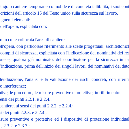
ingolo cantiere temporaneo o mobile e di concreta fattibilità; i suoi conte
rizioni dell'articolo 15 del Testo unico sulla sicurezza sul lavoro.
seguenti elementi:
 dell'opera, esplicitata con:
o in cui è collocata l'area di cantiere
ll'opera, con particolare riferimento alle scelte progettuali, architettonic
compiti di sicurezza, esplicitata con l'indicazione dei nominativi dei re
ione e, qualora già nominato, del coordinatore per la sicurezza in f
indicazione, prima dell'inizio dei singoli lavori, dei nominativi dei dato
ividuazione, l'analisi e la valutazione dei rischi concreti, con riferi
ro interferenze;
ative, le procedure, le misure preventive e protettive, in riferimento:
sensi dei punti 2.2.1. e 2.2.4.;
antiere, ai sensi dei punti 2.2.2. e 2.2.4.;
si dei punti 2.2.3. e 2.2.4.;
isure preventive e protettive ed i dispositivi di protezione individual
, 2.3.2. e 2.3.3.;