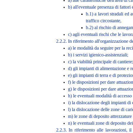
a) alle caratteristiche dell'area di 
b) all'eventuale presenza di fattori
b.1) a lavori stradali ed a
traffico circostante,
b.2) al rischio di annega
c) agli eventuali rischi che le lavo
2.2.2. In riferimento all'organizzazione de
a) le modalità da seguire per la rec
b) i servizi igienico-assistenziali;
c) la viabilità principale di cantiere
d) gli impianti di alimentazione e re
e) gli impianti di terra e di protez
f) le disposizioni per dare attuazio
g) le disposizioni per dare attuazio
h) le eventuali modalità di accesso 
i) la dislocazione degli impianti di 
l) la dislocazione delle zone di cari
m) le zone di deposito attrezzature e
n) le eventuali zone di deposito de
2.2.3. In riferimento alle lavorazioni, 